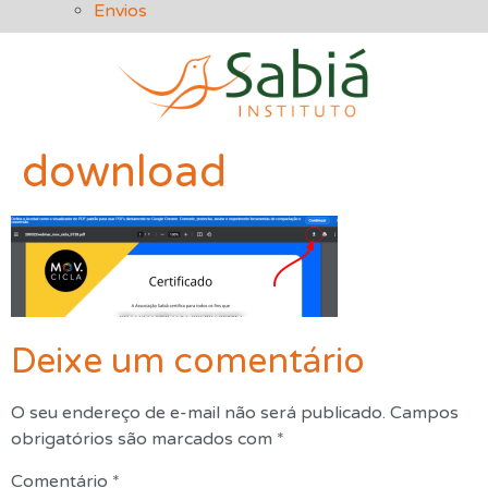
Envios
Inicio
download
Quem somos
O que Fazemos
Cursos
Contato
Deixe um comentário
O seu endereço de e-mail não será publicado.
Campos
Inicio
obrigatórios são marcados com
*
Quem somos
Comentário
*