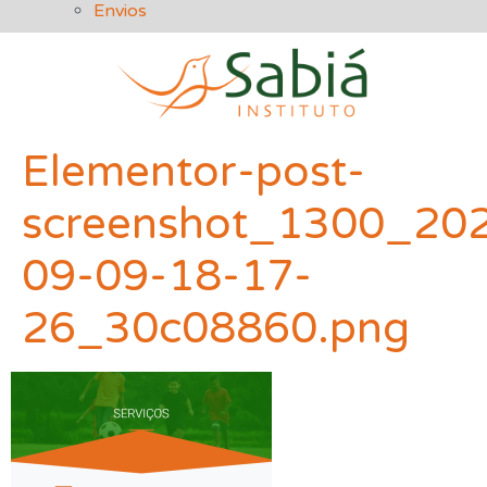
Envios
Inicio
Elementor-post-
Quem somos
screenshot_1300_20
O que Fazemos
09-09-18-17-
Cursos
26_30c08860.png
Contato
Inicio
Quem somos